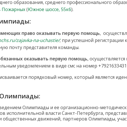
него образования, среднего профессионального образо
в Пожарных
(
Южное шоссе, 55к6
).
лимпиады:
имеющих право оказывать первую помощь
, осуществ
chs.ru/zajavka-na-uchastie/
; при успешной регистрации
ную почту представителя команды.
обязанных оказывать первую помощь,
осуществляется
ельным уведомлением в виде смс на номер +79216334319
исваивается порядковый номер, который является ид
 Олимпиады:
ведением Олимпиады и ее организационно-методическо
ов исполнительной власти Санкт-Петербурга, предста
 и общественных движений, партнеров Олимпиады, уча