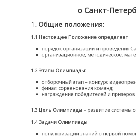
Петербургской
о Санкт-Петер
олимпиады
по
1.
Общие положения:
оказанию
первой
1.1 Настоящее Положение определяет:
помощи
порядок организации и проведения С
организационное, методическое, мат
1.2 Этапы Олимпиады:
отборочный этап – конкурс видеопрез
финал: соревнования команд;
награждение победителей и призеро
1.3 Цель Олимпиады
– развитие системы 
1.4 Задачи Олимпиады:
популяризации знаний о первой помо